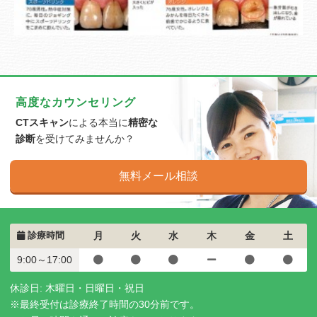
高度なカウンセリング
CTスキャン
による本当に
精密な
診断
を受けてみませんか？
無料メール相談
診療時間
月
火
水
木
金
土
9:00～17:00
休診日: 木曜日・日曜日・祝日
※最終受付は診療終了時間の30分前です。