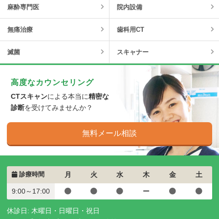
麻酔専門医
院内設備
無痛治療
歯科用CT
滅菌
スキャナー
高度なカウンセリング
CTスキャン
による本当に
精密な
診断
を受けてみませんか？
無料メール相談
診療時間
月
火
水
木
金
土
9:00～17:00
休診日: 木曜日・日曜日・祝日