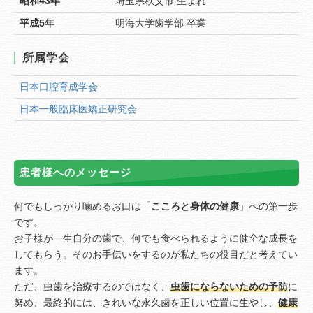
昭和43年
埼玉県秩父市 生まれ
平成5年
明海大学歯学部 卒業
所属学会
日本口腔育成学会
日本一般臨床医矯正研究会
患者様へのメッセージ
何でもしっかり噛めるお口は「
こころと身体の健康
」への第一歩
です。
お子様が一生自分の歯で、何でも食べられるように健全な成長を
してもらう。そのお手伝いをするのが私たちの役目だと考えてい
ます。
ただ、虫歯を治療するのではなく、
虫歯にならないための予防
に
努め、最終的には、きれいな永久歯を正しい位置に生やし、
健康