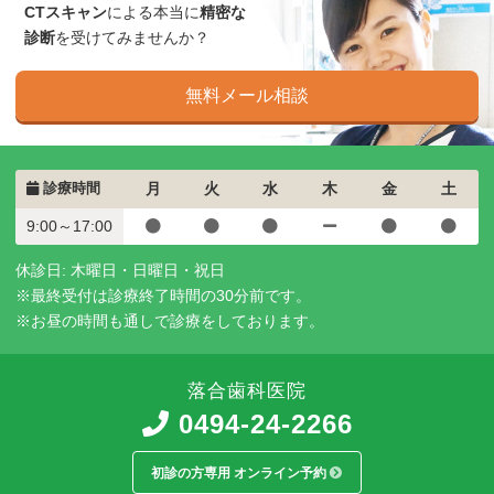
CTスキャン
による本当に
精密な
診断
を受けてみませんか？
無料メール相談
診療時間
月
火
水
木
金
土
9:00～17:00
休診日: 木曜日・日曜日・祝日
※最終受付は診療終了時間の30分前です。
※お昼の時間も通しで診療をしております。
落合歯科医院
0494-24-2266
初診の方専用 オンライン予約