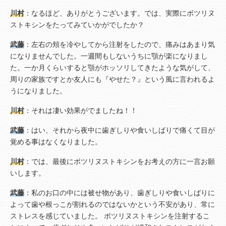
川村
：なるほど、ありがとうございます。では、実際にボツリヌ
ストキシンをたってみていかがでしたか？
武藤
：左右の頬を冷やしてから注射をしたので、痛みはあまり気
になりませんでした。一週間もしないうちに顎が楽になりまし
た。一か月くらいすると顎がホッソリしてきたような気がして、
周りの家族ですとか友人にも『やせた？』という風に言われるよ
うになりました。
川村
：それは凄い効果がでましたね！！
武藤
：はい、それから夜中に歯ぎしりや食いしばりで痛くて目が
覚める事はなくなりました。
川村
：では、最後にボツリヌストキシンをお考えの方に一言お願
いします。
武藤
：私のお口の中には被せ物があり、歯ぎしりや食いしばりに
よって歯や根っこが割れるのではないかという不安があり、常に
ストレスを感じていました。 ボツリヌストキシンを注射するこ