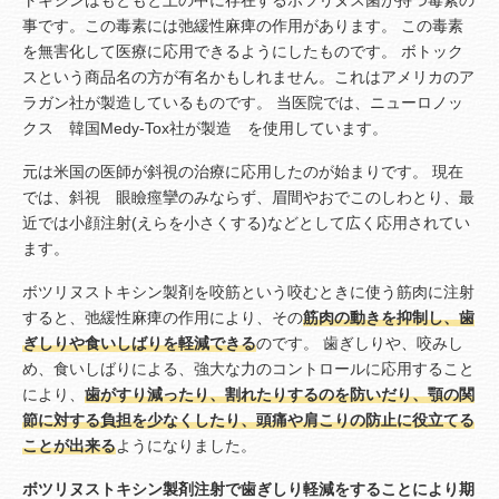
トキシンはもともと土の中に存在するボツリヌス菌が持つ毒素の
事です。この毒素には弛緩性麻痺の作用があります。 この毒素
を無害化して医療に応用できるようにしたものです。 ボトック
スという商品名の方が有名かもしれません。これはアメリカのア
ラガン社が製造しているものです。 当医院では、ニューロノッ
クス 韓国Medy-Tox社が製造 を使用しています。
元は米国の医師が斜視の治療に応用したのが始まりです。 現在
では、斜視 眼瞼痙攣のみならず、眉間やおでこのしわとり、最
近では小顔注射(えらを小さくする)などとして広く応用されてい
ます。
ボツリヌストキシン製剤を咬筋という咬むときに使う筋肉に注射
すると、弛緩性麻痺の作用により、その
筋肉の動きを抑制し、歯
ぎしりや食いしばりを軽減できる
のです。 歯ぎしりや、咬みし
め、食いしばりによる、強大な力のコントロールに応用すること
により、
歯がすり減ったり、割れたりするのを防いだり、顎の関
節に対する負担を少なくしたり、頭痛や肩こりの防止に役立てる
ことが出来る
ようになりました。
ボツリヌストキシン製剤注射で歯ぎしり軽減をすることにより期