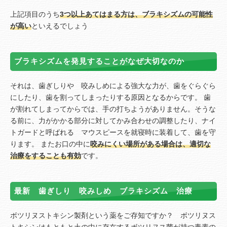
上記項目のうち
3つ以上あてはまる方は、ブラキシズムの可能性
が高い
といえるでしょう
ブラキシズムを発見することがなぜ大切なのか
それは、歯ぎしりや 咬みしめによる強大な力が、歯をぐらぐら
にしたり、歯を割ってしまったりする原因となるからです。 歯
が割れてしまってからでは、手の打ちようがありません。そうな
る前に、力がかかる部分に対してかみ合わせの調整したり、ナイ
トガードと呼ばれる マウスピースを就寝時に装着して、歯を守
ります。 またお口の中に
咬みにくい場所がある場合は、適切な
治療をすることも有効
です。
最新 歯ぎしり 咬みしめ ブラキシズム 治療
ボツリヌストキシン製剤という薬をご存知ですか？ ボツリヌス