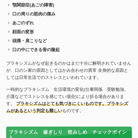
顎関節症(あごの障害)
口の周りの筋肉の痛み
あごのずれ
顔面の変形
頭痛・肩こりなど
口の中にできる骨の隆起
ブラキシズムがなぜ起きるのかはまだ十分に解明されていません
が、口のン家の原因としてはかみ合わせの異常 全身的な原因と
しては日常生活でのストレスといわれています。
一時的なブラキシズム 生活環境の変化(仕事関係 受験勉強、
介護などでストレスを感じてい場合)により折る場合がありま
す。
ブラキシズムはとても気づきにくいものです。ブラキシズ
ムがあるという判定も難しい
ものです。
ブラキシズム 歯ぎしり 咬みしめ チェックポイン
ト