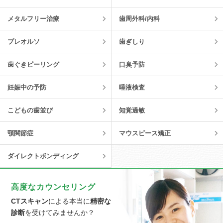
メタルフリー治療
歯周外科/内科
プレオルソ
歯ぎしり
歯ぐきピーリング
口臭予防
妊娠中の予防
唾液検査
こどもの歯並び
知覚過敏
顎関節症
マウスピース矯正
ダイレクトボンディング
高度なカウンセリング
CTスキャン
による本当に
精密な
診断
を受けてみませんか？