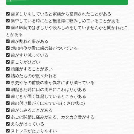
歯ぎしりをしていると家族から指摘されたことがある
集中している時になど無意識に咬みしめていることがある
歯科医院ではぎしりや咬みしめをしていませんかと聞かれたこ
とがある
歯が割れた事がある
頬の内側や舌に歯の跡がついている
歯がすり減っている
肩こりがひどい
頭痛がすることが多い
詰めたものが度々外れる
県史やその前後の歯が異常にすり減っている
朝起きた時に口の周囲にこわばりがある
歯ぐきが固く隆起しているところがある
歯の付け根がくぼんでいる(くさび状に)
歯がしみることがある
あごの関節に痛みがある、カクカク音がする
えらがはっている
ストレスがたまりやすい