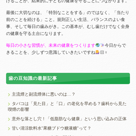
けることが、結果的に子どもの健康を守ることにつながります。
最後に大切なのは、「特別なことをする」のではなく、「当たり
前のことを続ける」こと。規則正しい生活、バランスのよい食
事、そして毎日の歯みがき。この基本が、むし歯だけでなく全身
の健康を守る土台になります。
毎日の小さな習慣が、未来の健康をつくります
今日からで
きることを、少しずつ意識していきたいですね
🏻‍♀️
歯の豆知識の最新記事
主流煙と副流煙体に悪いのは…？
タバコは「見た目」と「口」の老化を早める？歯科から見た
喫煙の影響
意外な落とし穴！「低脂肪なら健康」という思い込みの正体
甘い清涼飲料水”果糖ブドウ糖液糖”って？