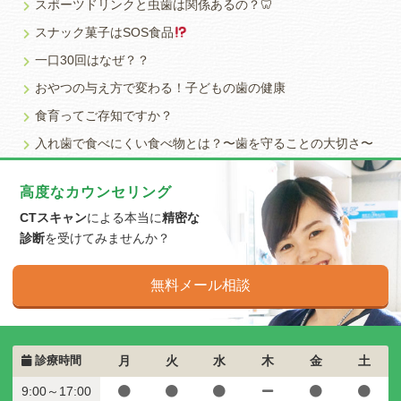
スポーツドリンクと虫歯は関係あるの？🦷
スナック菓子はSOS食品
一口30回はなぜ？？
おやつの与え方で変わる！子どもの歯の健康
食育ってご存知ですか？
入れ歯で食べにくい食べ物とは？〜歯を守ることの大切さ〜
高度なカウンセリング
CTスキャン
による本当に
精密な
診断
を受けてみませんか？
無料メール相談
診療時間
月
火
水
木
金
土
9:00～17:00